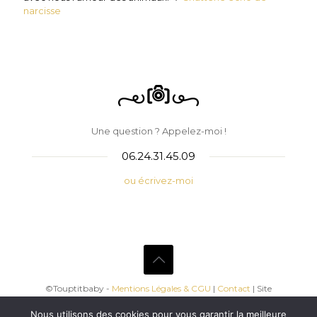
narcisse
Une question ? Appelez-moi !
06.24.31.45.09
ou écrivez-moi
©Touptitbaby -
Mentions Légales & CGU
|
Contact
| Site
développé par Dynamic Marketing
Nous utilisons des cookies pour vous garantir la meilleure